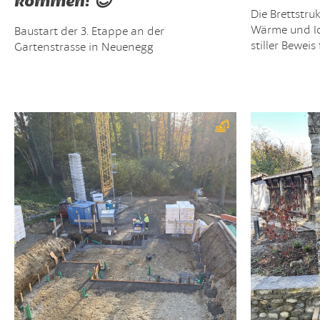
kommen! 😉
Die Brettstru
Wärme und Id
Baustart der 3. Etappe an der
stiller Bewei
Gartenstrasse in Neuenegg