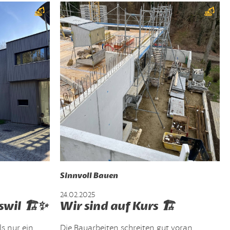
Sinnvoll Bauen
24.02.2025
swil 🏗️✨
Wir sind auf Kurs 🏗️
ls nur ein
Die Bauarbeiten schreiten gut voran