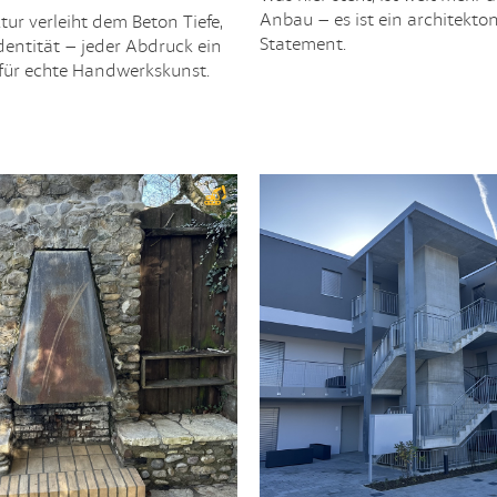
Anbau – es ist ein architekto
ktur verleiht dem Beton Tiefe,
Statement.
entität – jeder Abdruck ein
s für echte Handwerkskunst.