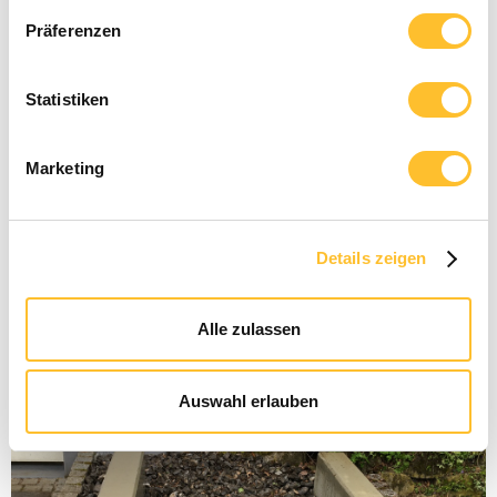
Präferenzen
Sinnvoll Bauen
22.10.2024
Sicherung einer Decke
Statistiken
Langfristige Sicherung einer Decke mit Stahlträgern und
Marketing
Stahlstützen
Details zeigen
Alle zulassen
Auswahl erlauben