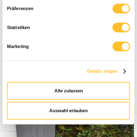
Präferenzen
Statistiken
Sinnvoll Bauen
22.10.2024
Marketing
Sicherung einer Decke
Langfristige Sicherung einer Decke mit Stahlträgern und
Stahlstützen
Details zeigen
Alle zulassen
Auswahl erlauben