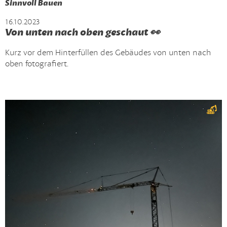
Sinnvoll Bauen
16.10.2023
Von unten nach oben geschaut 👀
Kurz vor dem Hinterfüllen des Gebäudes von unten nach
oben fotografiert.