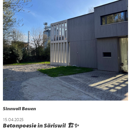
Sinnvoll Bauen
15.04.2025
Betonpoesie in Säriswil 🏗️✨