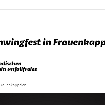
hwingfest in Frauenkappe
ndischen
n unfallfreies
 Frauenkappelen