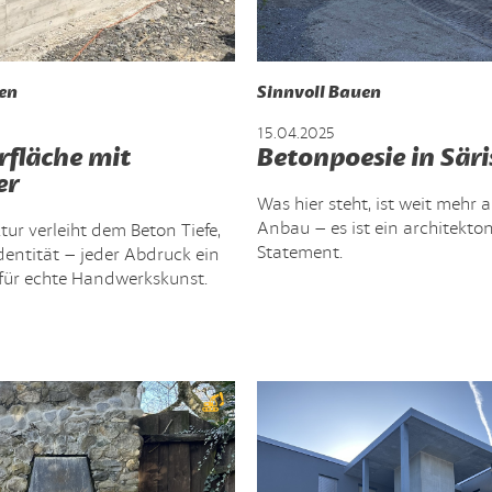
en
Sinnvoll Bauen
15.04.2025
rfläche mit
Betonpoesie in Säri
er
Was hier steht, ist weit mehr a
Anbau – es ist ein architekto
ktur verleiht dem Beton Tiefe,
Statement.
entität – jeder Abdruck ein
s für echte Handwerkskunst.