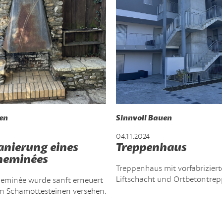
en
Sinnvoll Bauen
04.11.2024
anierung eines
Treppenhaus
heminées
Treppenhaus mit vorfabrizier
Liftschacht und Ortbetontre
eminée wurde sanft erneuert
n Schamottesteinen versehen.