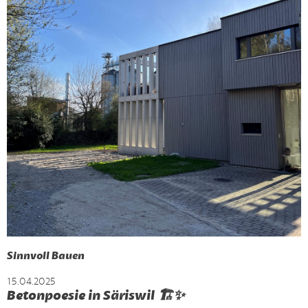
Sinnvoll Bauen
15.04.2025
Betonpoesie in Säriswil 🏗️✨