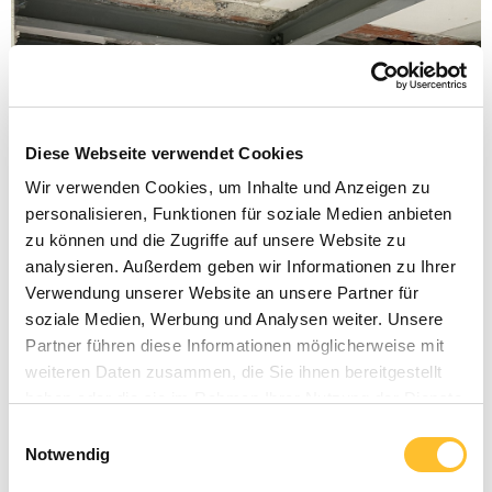
Diese Webseite verwendet Cookies
Wir verwenden Cookies, um Inhalte und Anzeigen zu
personalisieren, Funktionen für soziale Medien anbieten
zu können und die Zugriffe auf unsere Website zu
analysieren. Außerdem geben wir Informationen zu Ihrer
Verwendung unserer Website an unsere Partner für
soziale Medien, Werbung und Analysen weiter. Unsere
Partner führen diese Informationen möglicherweise mit
weiteren Daten zusammen, die Sie ihnen bereitgestellt
haben oder die sie im Rahmen Ihrer Nutzung der Dienste
gesammelt haben.
Einwilligungsauswahl
Sinnvoll Bauen
Notwendig
22.10.2024